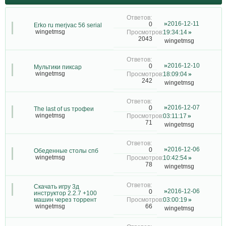
2016-12-11
0
Erko ru merjvac 56 serial
wingetmsg
19:34:14
2043
wingetmsg
2016-12-10
0
Мультики пиксар
wingetmsg
18:09:04
242
wingetmsg
2016-12-07
0
The last of us трофеи
wingetmsg
03:11:17
71
wingetmsg
2016-12-06
0
Обеденные столы спб
wingetmsg
10:42:54
78
wingetmsg
Скачать игру 3д
2016-12-06
0
инструктор 2.2.7 +100
машин через торрент
03:00:19
66
wingetmsg
wingetmsg